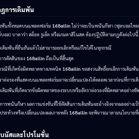
กฎการเดิมพัน
ิมพันทั้งหมดบนแพลตฟอร์ม
168allin
ไม่ว่าจะเป็นพนันกีฬา (ฟุตบอลไทยล
์บอล) บาคาร่า สล็อต รูเล็ต หรือเกมคาสิโนสด ต้องปฏิบัติตามกฎดังต่อไปนี้
เดิมพันที่ยืนยันแล้วไม่สามารถยกเลิกหรือแก้ไขได้ในทุกกรณี
การตัดสินของ
168allin
ถือเป็นที่สิ้นสุด
กรณีที่เกิดข้อผิดพลาดทางเทคนิค
168allin
ขอสงวนสิทธิ์ยกเลิกการเดิมพัน
ตราต่อรองที่แสดงบนแพลตฟอร์มอาจเปลี่ยนแปลงได้ตลอดเวลาก่อนที่การเดิ
เดิมพันที่เกิดจากข้อผิดพลาดของระบบหรืออัตราต่อรองที่ผิดพลาดอย่างช
การพนันกีฬา ผลการแข่งขันที่ใช้ตัดสินการเดิมพันจะอ้างอิงจากผลอย่างเป
ารประท้วงหรือเปลี่ยนแปลงผลภายหลัง
168allin
จะพิจารณาตามนโยบายที่
โบนัสและโปรโมชั่น