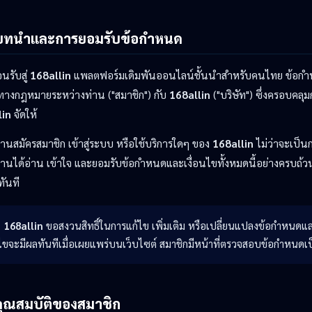
บทนำและการยอมรับข้อกำหนด
อนรับสู่
168allin
แพลตฟอร์มเดิมพันออนไลน์ชั้นนำสำหรับคนไทย ข้อกำหนด
ทางกฎหมายระหว่างท่าน ("สมาชิก") กับ
168allin
("บริษัท") ซึ่งครอบคลุ
lin
จัดให้
ท่านสมัครสมาชิก เข้าสู่ระบบ หรือใช้บริการใดๆ ของ
168allin
ไม่ว่าจะเป็น
ท่านได้อ่าน เข้าใจ และยอมรับข้อกำหนดและเงื่อนไขทั้งหมดนี้อย่างครบถ
ทันที
168allin
ขอสงวนสิทธิ์ในการแก้ไข เพิ่มเติม หรือเปลี่ยนแปลงข้อกำหนดและ
ไขจะมีผลทันทีเมื่อเผยแพร่บนเว็บไซต์ สมาชิกมีหน้าที่ตรวจสอบข้อกำหนดเ
คุณสมบัติของสมาชิก