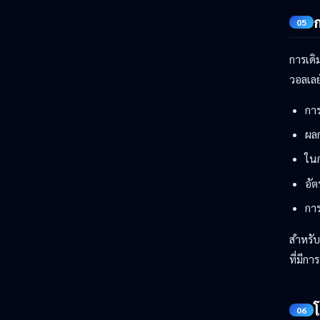
05
การเด
วอลเลย
การ
ผล
ใน
อั
การ
สำหรับ
ที่มีก
06