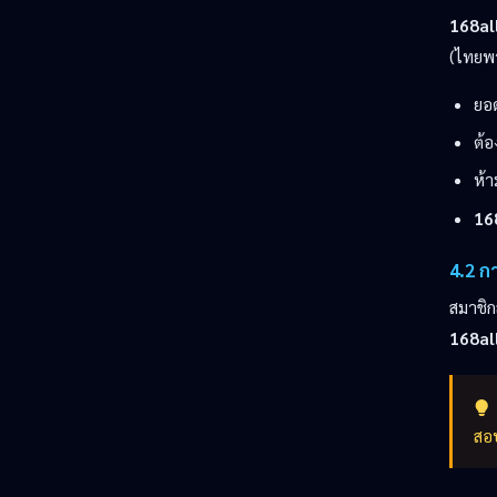
168al
(ไทยพา
ยอด
ต้
ห้า
16
4.2 ก
สมาชิก
168al
สอบ