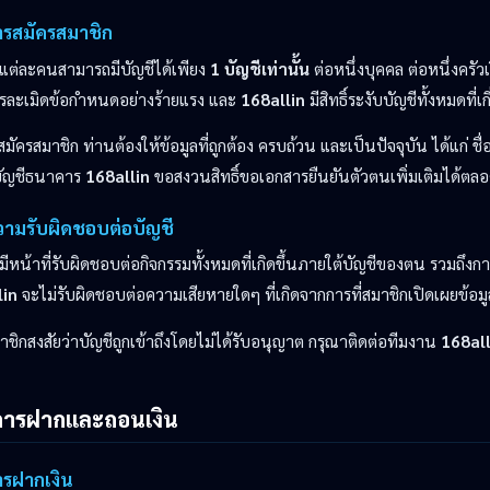
ารสมัครสมาชิก
แต่ละคนสามารถมีบัญชีได้เพียง
1 บัญชีเท่านั้น
ต่อหนึ่งบุคคล ต่อหนึ่งครั
รละเมิดข้อกำหนดอย่างร้ายแรง และ
168allin
มีสิทธิ์ระงับบัญชีทั้งหมดที่
มัครสมาชิก ท่านต้องให้ข้อมูลที่ถูกต้อง ครบถ้วน และเป็นปัจจุบัน ได้แก่ ช
บัญชีธนาคาร
168allin
ขอสงวนสิทธิ์ขอเอกสารยืนยันตัวตนเพิ่มเติมได้ตล
วามรับผิดชอบต่อบัญชี
มีหน้าที่รับผิดชอบต่อกิจกรรมทั้งหมดที่เกิดขึ้นภายใต้บัญชีของตน รวมถึง
lin
จะไม่รับผิดชอบต่อความเสียหายใดๆ ที่เกิดจากการที่สมาชิกเปิดเผยข้อมูลบ
ชิกสงสัยว่าบัญชีถูกเข้าถึงโดยไม่ได้รับอนุญาต กรุณาติดต่อทีมงาน
168all
การฝากและถอนเงิน
ารฝากเงิน