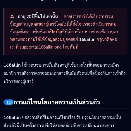
อายุ 20 ปีขึ้นไปเท่านั้น
— หากเราพบว่าได้เก็บรวบรวม
ข้อมูลส่วนบุคคลของผู้เยาว์โดยไม่ได้ตั้งใจ เราจะดำเนินการลบ
ข้อมูลดังกล่าวทันทีและปิดบัญชีที่เกี่ยวข้อง หากท่านเชื่อว่าบุตร
หลานของท่านได้ให้ข้อมูลส่วนบุคคลแก่
168allin
กรุณาติดต่อ
เราที่
support@168allin.one
โดยทันที
168allin
ใช้กระบวนการยืนยันอายุที่เข้มงวดในขั้นตอนการสมัคร
สมาชิก รวมถึงการตรวจสอบเอกสารยืนยันตัวตนเพื่อป้องกันการเข้าถึง
บริการของผู้เยาว์
การแก้ไขนโยบายความเป็นส่วนตัว
12
168allin
ขอสงวนสิทธิ์ในการแก้ไขหรือปรับปรุงนโยบายความเป็น
ส่วนตัวนี้เป็นครั้งคราวเพื่อให้สอดคล้องกับการเปลี่ยนแปลงทาง