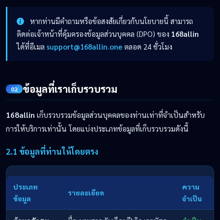
หากท่านมีคำถามหรือข้อสงสัยเกี่ยวกับนโยบายนี้ สามารถ
ติดต่อเจ้าหน้าที่คุ้มครองข้อมูลส่วนบุคคล (DPO) ของ
168allin
ได้ที่อีเมล
support@168allin.one
ตลอด 24 ชั่วโมง
ข้อมูลที่เราเก็บรวบรวม
02
168allin
เก็บรวบรวมข้อมูลส่วนบุคคลของท่านเท่าที่จำเป็นสำหรับ
การให้บริการเท่านั้น โดยแบ่งประเภทข้อมูลที่เก็บรวบรวมดังนี้
2.1 ข้อมูลที่ท่านให้โดยตรง
ประเภท
ความ
รายละเอียด
ข้อมูล
จำเป็น