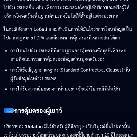
ไปยังประเทศอื่น เช่น เพื่อการประมวลผลโดยผู้ให้บริการเกมหรือผู้ให้
บริการโครงสร้างพื้นฐานด้านเทคโนโลยีที่ตั้งอยู่ในต่างประเทศ
ในกรณีดังกล่าว
168allin
จะดำเนินการให้มั่นใจว่าการโอนข้อมูลเป็น
ไปตามกฎหมาย PDPA และมีมาตรการคุ้มครองที่เหมาะสม ได้แก่
การโอนไปยังประเทศที่มีมาตรฐานการคุ้มครองข้อมูลที่เพียงพอ
ตามที่คณะกรรมการคุ้มครองข้อมูลส่วนบุคคลรับรอง
การใช้ข้อสัญญามาตรฐาน (Standard Contractual Clauses) กับ
ผู้รับข้อมูลในต่างประเทศ
การได้รับความยินยอมจากท่านอย่างชัดแจ้งในกรณีที่จำเป็น
การคุ้มครองผู้เยาว์
11
บริการของ
168allin
มีไว้สำหรับผู้ที่มีอายุ 20 ปีบริบูรณ์ขึ้นไปเท่านั้น
เราไม่เก็บรวบรวมข้อมูลส่วนบุคคลของผู้ที่มีอายุต่ำกว่า 20 ปีโดยเจตนา