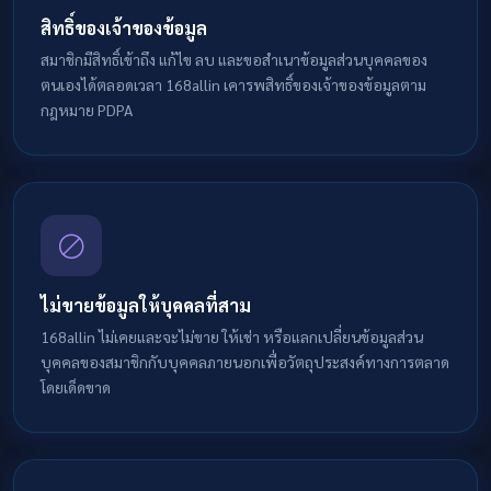
สิทธิ์ของเจ้าของข้อมูล
สมาชิกมีสิทธิ์เข้าถึง แก้ไข ลบ และขอสำเนาข้อมูลส่วนบุคคลของ
ตนเองได้ตลอดเวลา 168allin เคารพสิทธิ์ของเจ้าของข้อมูลตาม
กฎหมาย PDPA
ไม่ขายข้อมูลให้บุคคลที่สาม
168allin ไม่เคยและจะไม่ขาย ให้เช่า หรือแลกเปลี่ยนข้อมูลส่วน
บุคคลของสมาชิกกับบุคคลภายนอกเพื่อวัตถุประสงค์ทางการตลาด
โดยเด็ดขาด