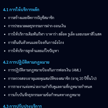
4.1 การให้บริการหลัก
การสร้างและจัดการบัญชีสมาชิก
การประมวลผลธุรกรรมการฝาก-ถอนเงิน
การให้บริการเดิมพันกีฬา บาคาร่า สล็อต รูเล็ต และเกมคาสิโนสด
การยืนยันตัวตนและป้องกันการฉ้อโกง
การให้บริการลูกค้าและแก้ไขปัญหา
4.2 การปฏิบัติตามกฎหมาย
การปฏิบัติตามกฎหมายป้องกันการฟอกเงิน (AML)
การตรวจสอบอายุและคุณสมบัติของสมาชิก (อายุ 20 ปีขึ้นไป)
การรายงานต่อหน่วยงานกำกับดูแลตามที่กฎหมายกำหนด
การเก็บบันทึกธุรกรรมตามข้อกำหนดทางกฎหมาย
4.3 การปรับปรุงบริการ