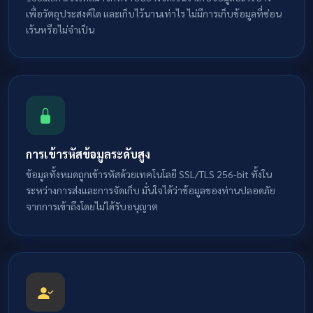
เพื่อวัตถุประสงค์ใด และเก็บไว้นานเท่าไร ไม่มีการเก็บข้อมูลที่ซ่อน
เร้นหรือไม่จำเป็น
การเข้ารหัสข้อมูลระดับสูง
ข้อมูลทั้งหมดถูกเข้ารหัสด้วยเทคโนโลยี SSL/TLS 256-bit ทั้งใน
ระหว่างการส่งและการจัดเก็บ มั่นใจได้ว่าข้อมูลของท่านปลอดภัย
จากการเข้าถึงโดยไม่ได้รับอนุญาต