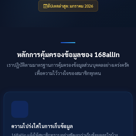
อัปเดตล่าสุด: มกราคม 2026
หลักการคุ้มครองข้อมูลของ 168allin
เราปฏิบัติตามมาตรฐานการคุ้มครองข้อมูลส่วนบุคคลอย่างเคร่งครัด
เพื่อความไว้วางใจของสมาชิกทุกคน
ความโปร่งใสในการเก็บข้อมูล
168allin แจ้งให้สมาชิกทราบอย่างชัดเจนว่าเก็บข้อมูลอะไรบ้าง