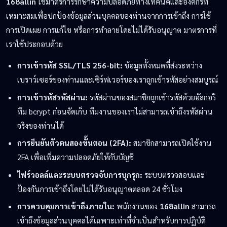
168allin
ใช้มาตรการรักษาความปลอดภัยทางเทคนิคและองค์กรที่
เหมาะสมเพื่อปกป้องข้อมูลส่วนบุคคลของท่านจากการเข้าถึง การใช้
การเปิดเผย การแก้ไข หรือการทำลายโดยไม่ได้รับอนุญาต มาตรการที่
เราใช้ประกอบด้วย
การเข้ารหัส SSL/TLS 256-bit:
ข้อมูลทั้งหมดที่ส่งระหว่าง
เบราว์เซอร์ของท่านและเซิร์ฟเวอร์ของเราถูกเข้ารหัสอย่างสมบูรณ์
การเข้ารหัสรหัสผ่าน:
รหัสผ่านของสมาชิกถูกเข้ารหัสด้วยอัลกอริ
ทึม bcrypt ก่อนจัดเก็บ ทีมงานของเราไม่สามารถเข้าถึงรหัสผ่าน
จริงของท่านได้
การยืนยันตัวตนสองขั้นตอน (2FA):
สมาชิกสามารถเปิดใช้งาน
2FA เพื่อเพิ่มความปลอดภัยให้กับบัญชี
ไฟร์วอลล์และระบบตรวจจับการบุกรุก:
ระบบตรวจสอบและ
ป้องกันการเข้าถึงโดยไม่ได้รับอนุญาตตลอด 24 ชั่วโมง
การควบคุมการเข้าถึงภายใน:
พนักงานของ
168allin
สามารถ
เข้าถึงข้อมูลส่วนบุคคลได้เฉพาะเท่าที่จำเป็นสำหรับการปฏิบัติ