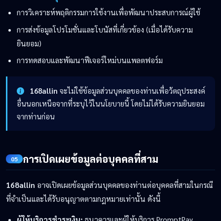
การวิเคราะห์พฤติกรรมการใช้งานเพื่อพัฒนาประสบการณ์ผู้ใช้
การส่งข้อมูลโปรโมชั่นและโบนัสที่เกี่ยวข้อง (เมื่อได้รับความ
ยินยอม)
การทดสอบและพัฒนาฟีเจอร์ใหม่บนแพลตฟอร์ม
168allin
จะไม่ใช้ข้อมูลส่วนบุคคลของท่านเพื่อวัตถุประสงค์
อื่นนอกเหนือจากที่ระบุไว้ในนโยบายนี้ โดยไม่ได้รับความยินยอม
จากท่านก่อน
การเปิดเผยข้อมูลต่อบุคคลที่สาม
05
168allin
อาจเปิดเผยข้อมูลส่วนบุคคลของท่านต่อบุคคลที่สามในกรณี
ที่จำเป็นและได้รับอนุญาตตามกฎหมายเท่านั้น ดังนี้
ผู้ให้บริการชำระเงิน:
ธนาคารและผู้ให้บริการ PromptPay,