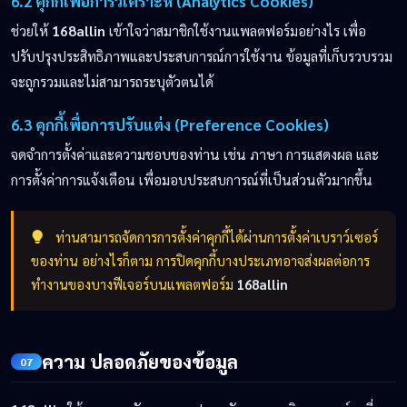
6.2 คุกกี้เพื่อการวิเคราะห์ (Analytics Cookies)
ช่วยให้
168allin
เข้าใจว่าสมาชิกใช้งานแพลตฟอร์มอย่างไร เพื่อ
ปรับปรุงประสิทธิภาพและประสบการณ์การใช้งาน ข้อมูลที่เก็บรวบรวม
จะถูกรวมและไม่สามารถระบุตัวตนได้
6.3 คุกกี้เพื่อการปรับแต่ง (Preference Cookies)
จดจำการตั้งค่าและความชอบของท่าน เช่น ภาษา การแสดงผล และ
การตั้งค่าการแจ้งเตือน เพื่อมอบประสบการณ์ที่เป็นส่วนตัวมากขึ้น
ท่านสามารถจัดการการตั้งค่าคุกกี้ได้ผ่านการตั้งค่าเบราว์เซอร์
ของท่าน อย่างไรก็ตาม การปิดคุกกี้บางประเภทอาจส่งผลต่อการ
ทำงานของบางฟีเจอร์บนแพลตฟอร์ม
168allin
ความ ปลอดภัยของข้อมูล
07