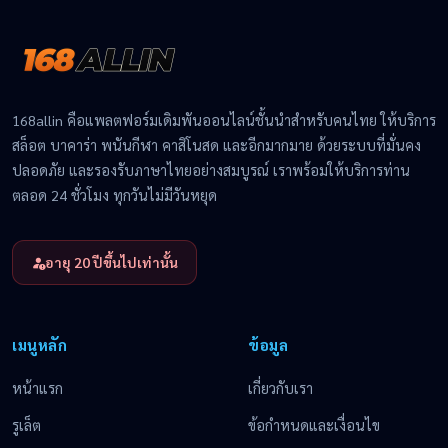
168allin คือแพลตฟอร์มเดิมพันออนไลน์ชั้นนำสำหรับคนไทย ให้บริการ
สล็อต บาคาร่า พนันกีฬา คาสิโนสด และอีกมากมาย ด้วยระบบที่มั่นคง
ปลอดภัย และรองรับภาษาไทยอย่างสมบูรณ์ เราพร้อมให้บริการท่าน
ตลอด 24 ชั่วโมง ทุกวันไม่มีวันหยุด
อายุ 20 ปีขึ้นไปเท่านั้น
เมนูหลัก
ข้อมูล
หน้าแรก
เกี่ยวกับเรา
รูเล็ต
ข้อกำหนดและเงื่อนไข