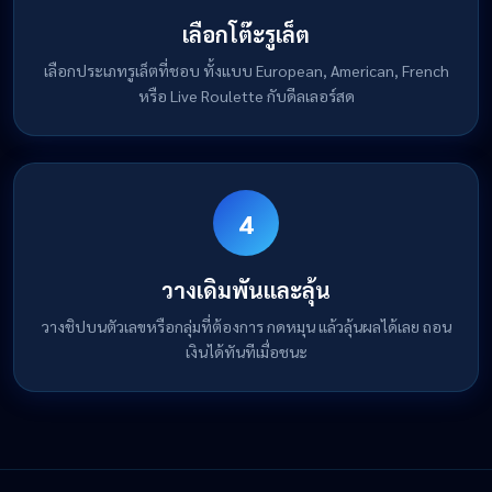
เลือกโต๊ะรูเล็ต
เลือกประเภทรูเล็ตที่ชอบ ทั้งแบบ European, American, French
หรือ Live Roulette กับดีลเลอร์สด
4
วางเดิมพันและลุ้น
วางชิปบนตัวเลขหรือกลุ่มที่ต้องการ กดหมุน แล้วลุ้นผลได้เลย ถอน
เงินได้ทันทีเมื่อชนะ