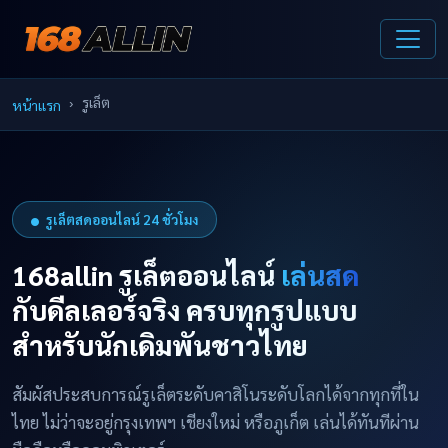
รูเล็ต
หน้าแรก
รูเล็ตสดออนไลน์ 24 ชั่วโมง
168allin รูเล็ตออนไลน์
เล่นสด
กับดีลเลอร์จริง ครบทุกรูปแบบ
สำหรับนักเดิมพันชาวไทย
สัมผัสประสบการณ์รูเล็ตระดับคาสิโนระดับโลกได้จากทุกที่ใน
ไทย ไม่ว่าจะอยู่กรุงเทพฯ เชียงใหม่ หรือภูเก็ต เล่นได้ทันทีผ่าน