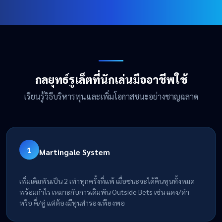
กลยุทธ์รูเล็ตที่นักเล่นมืออาชีพใช้
เรียนรู้วิธีบริหารทุนและเพิ่มโอกาสชนะอย่างชาญฉลาด
1
Martingale System
เพิ่มเดิมพันเป็น 2 เท่าทุกครั้งที่แพ้ เมื่อชนะจะได้คืนทุนทั้งหมด
พร้อมกำไร เหมาะกับการเดิมพัน Outside Bets เช่น แดง/ดำ
หรือ คี่/คู่ แต่ต้องมีทุนสำรองเพียงพอ