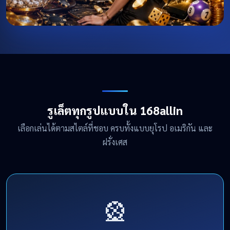
รูเล็ตทุกรูปแบบใน 168allin
เลือกเล่นได้ตามสไตล์ที่ชอบ ครบทั้งแบบยุโรป อเมริกัน และ
ฝรั่งเศส
🎡