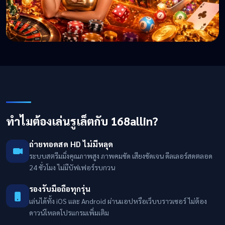
ทำไมต้องเล่นรูเล็ตกับ 168allin?
ถ่ายทอดสด HD ไม่มีหลุด
ระบบสตรีมมิ่งคุณภาพสูง ภาพคมชัด เสียงชัดเจน ดีลเลอร์สดตลอด
24 ชั่วโมง ไม่มีบัฟเฟอร์รบกวน
รองรับมือถือทุกรุ่น
เล่นได้ทั้ง iOS และ Android ผ่านแอปหรือเว็บบราวเซอร์ ไม่ต้อง
ดาวน์โหลดโปรแกรมเพิ่มเติม