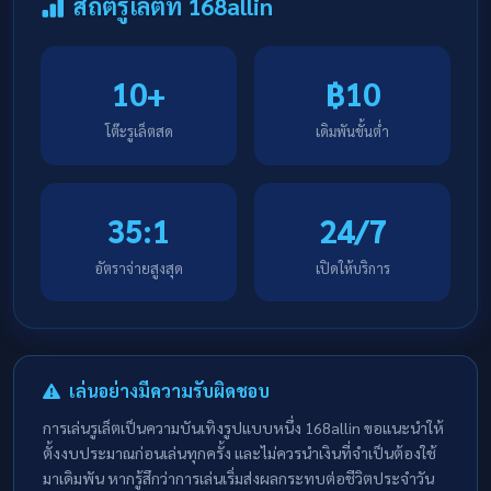
สถิติรูเล็ตที่ 168allin
10+
฿10
โต๊ะรูเล็ตสด
เดิมพันขั้นต่ำ
35:1
24/7
อัตราจ่ายสูงสุด
เปิดให้บริการ
เล่นอย่างมีความรับผิดชอบ
การเล่นรูเล็ตเป็นความบันเทิงรูปแบบหนึ่ง 168allin ขอแนะนำให้
ตั้งงบประมาณก่อนเล่นทุกครั้ง และไม่ควรนำเงินที่จำเป็นต้องใช้
มาเดิมพัน หากรู้สึกว่าการเล่นเริ่มส่งผลกระทบต่อชีวิตประจำวัน