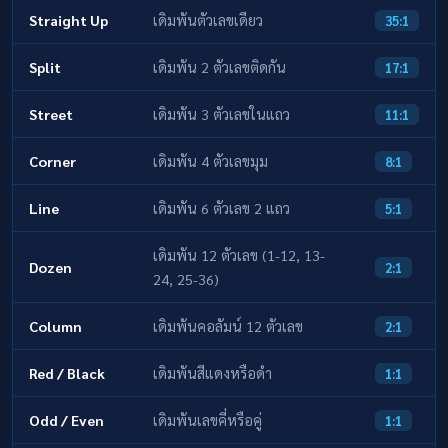
Straight Up
เดิมพันตัวเลขเดียว
35:1
Split
เดิมพัน 2 ตัวเลขติดกัน
17:1
Street
เดิมพัน 3 ตัวเลขในแถว
11:1
Corner
เดิมพัน 4 ตัวเลขมุม
8:1
Line
เดิมพัน 6 ตัวเลข 2 แถว
5:1
เดิมพัน 12 ตัวเลข (1-12, 13-
Dozen
2:1
24, 25-36)
Column
เดิมพันคอลัมน์ 12 ตัวเลข
2:1
Red / Black
เดิมพันสีแดงหรือดำ
1:1
Odd / Even
เดิมพันเลขคี่หรือคู่
1:1