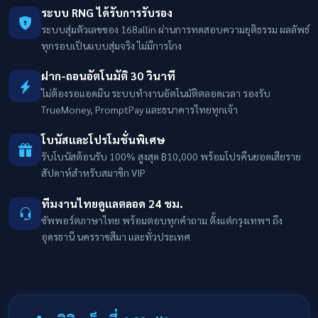
ระบบ RNG ได้รับการรับรอง
ระบบสุ่มตัวเลขของ 168allin ผ่านการทดสอบความยุติธรรม ผลลัพธ์
ทุกรอบเป็นแบบสุ่มจริง ไม่มีการโกง
ฝาก-ถอนอัตโนมัติ 30 วินาที
ไม่ต้องรอแอดมิน ระบบทำงานอัตโนมัติตลอดเวลา รองรับ
TrueMoney, PromptPay และธนาคารไทยทุกเจ้า
โบนัสและโปรโมชั่นพิเศษ
รับโบนัสต้อนรับ 100% สูงสุด ฿10,000 พร้อมโปรคืนยอดเสียราย
สัปดาห์สำหรับสมาชิก VIP
ทีมงานไทยดูแลตลอด 24 ชม.
ซัพพอร์ตภาษาไทย พร้อมตอบทุกคำถาม ตั้งแต่กรุงเทพฯ ถึง
อุดรธานี นครราชสีมา และทั่วประเทศ