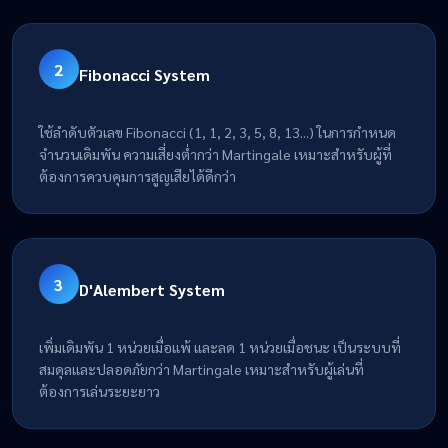
2
Fibonacci System
ใช้ลำดับตัวเลข Fibonacci (1, 1, 2, 3, 5, 8, 13...) ในการกำหนด
จำนวนเดิมพัน ความเสี่ยงต่ำกว่า Martingale เหมาะสำหรับผู้ที่
ต้องการควบคุมการสูญเสียได้ดีกว่า
3
D'Alembert System
เพิ่มเดิมพัน 1 หน่วยเมื่อแพ้ และลด 1 หน่วยเมื่อชนะ เป็นระบบที่
สมดุลและปลอดภัยกว่า Martingale เหมาะสำหรับผู้เล่นที่
ต้องการเล่นระยะยาว